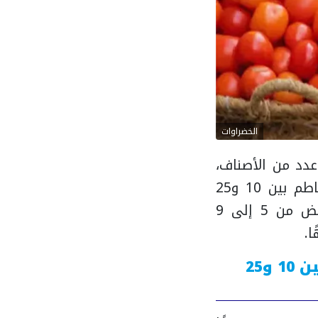
الخضراوات
عدد من الأصناف،
مع تفاوت الأسعار بحسب الجودة ومناطق البيع. وتراوحت أسعار الطماطم بين 10 و25
جنيهًا للكيلو، والبطاطس بين 10 و14 جنيهًا، فيما سجل البصل الأبيض من 5 إلى 9
أسعار الخضراوات والفاكهة اليوم بالأسواق.. الطماطم بين 10 و25