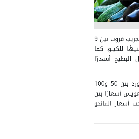
أما الفاكهة، فتراوح سعر البرتقال الصيفي بين 8 و13 جنيهًا للكيلو، والجريب فروت بين 9
، فيما سجل الليمون البلدي أسعارًا تراوحت بين 40 و70 جنيهًا للكيلو. كما
لكيلو، بينما سجل البطيخ أسعارًا
وفيما يتعلق بالفاكهة المستوردة والمحلية، تراوح سعر التفاح المستورد بين 50 و100
جلت المانجو العويس أسعارًا بين
1 و25 جنيهًا، فيما تراوحت أسعار المانجو