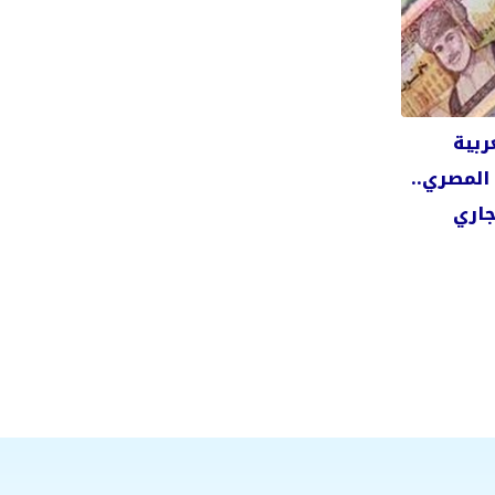
ربية
 المصري..
جاري