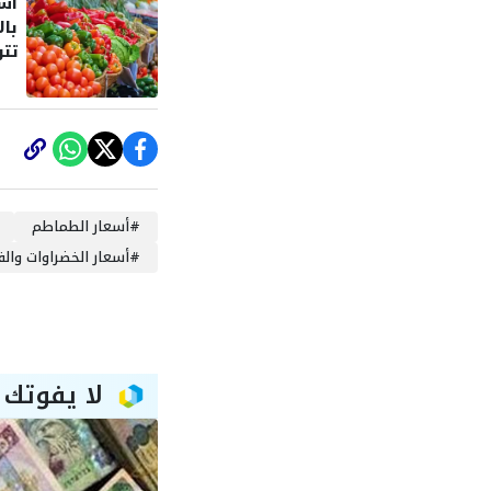
أسع
بال
جني
#
أسعار الطماطم
#
أسعار الخضراوات والف
لا يفوتك