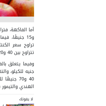
تتراوح بين 40 و120 جنيهًا للثمرة وفقًا للحجم والجودة.
الهندي والتيمور بين 30 و50 جنيهًا 
لا يفوتك