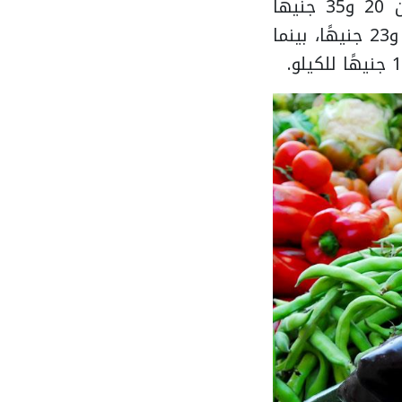
وفي الخضراوات الأخرى، تراوحت أسعار الفاصوليا الخضراء والبامية بين 20 و35 جنيهًا
للكيلو، والباذنجان بين 4 و8 جنيهات، والفلفل الرومي والحامي بين 15 و23 جنيهًا، بينما