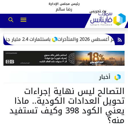
رئيس مجلس الإدارة
رضا سالم
2 والمتأخرات
‎باستثمارات 2.4 مليار جنيه.. اقتصادية قناة السويس: إنشاء مصانع جاهزة للاستخدامات الصناعية بالقنطرة غرب
أخبار
التصالح ليس نهاية إجراءات
تحويل العدادات الكودية.. ماذا
يعني الكود 398 وكيف تستفيد
منه؟