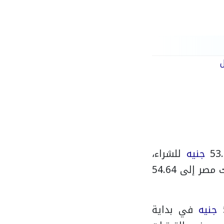
جنيه
للشراء،
ر إلى 54.64
جنيه
في بداية