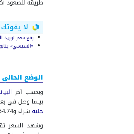
طريقه للصعود أكث
لا يفوتك
رفع سعر توريد القمح إلى 2500 جنيه للإردب.. وانطل
«السيسي» يتابع 
الوضع الحالي 
وبحسب آخر
البيان
بينما وصل في ب
جنيه
شراء و54.74
وشهد السعر تقلبا