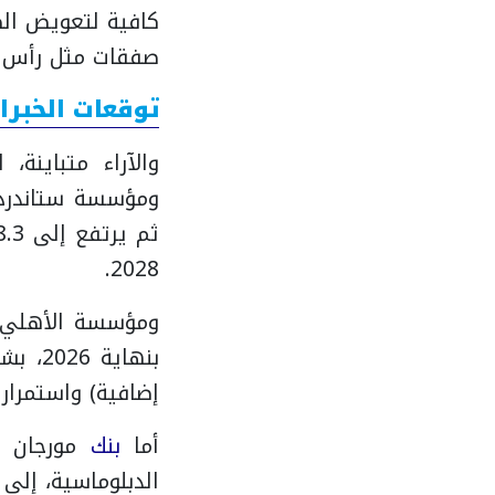
كافية لتعويض ا
صفقات مثل رأس ا
توقعات الخبراء
ومؤسسة ستاندرد 
2028.
ومؤسسة الأهلي ف
بنهاية 2026، بشرط عودة
إضافية) واستمرار
أما
بنك
الدبلوماسية، إلى ارتفاع 8% في حال