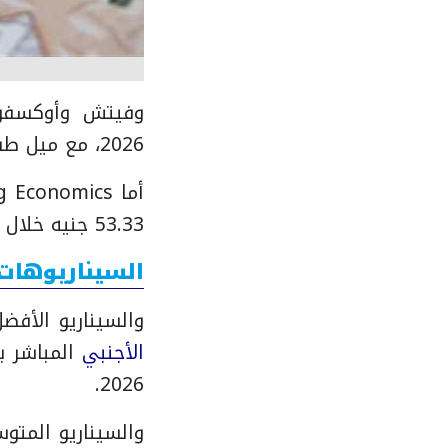
2026، مع ميل طفيف للارتفاع إذا استمرت الضغوط.
أما Trading Economics، فيتوقع تداول
53.33 جنيه خلال 12 شهرًا.
السيناريوهات الم
والسيناريو الأف
الأجنبي
2026.
والسيناريو المتو