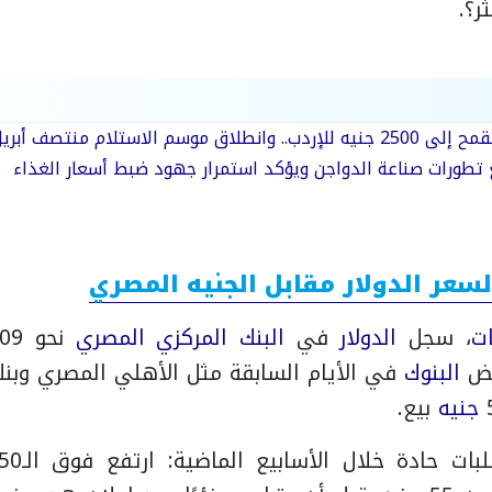
ر؟.
اق موسم الاستلام منتصف أبريل
تطورات صناعة الدواجن ويؤكد استمرار جهود ضبط أسعار الغذاء
لسعر الدولار مقابل الجنيه المصري
ات
، سجل
الدولار
في
البنك المركزي المصري
نحو 53.09
عض
البنوك
في الأيام السابقة مثل الأهلي المصري وبنك مص
جنيه
بيع.
ت حادة خلال الأسابيع الماضية: ارتفع فوق الـ50