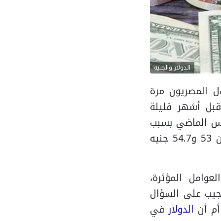
الدولار والجنيه
ل المصريون مرة
الذي كان يُعتبر قبل أشهر قليلة
ارس الماضي بسبب
التصعيد في التوترات الإقليمية، يحوم الدولار حول مستويات تتراوح بين 53 و54.7 جنيه
عوامل المؤثرة،
يجيب على السؤال
الدولار
في