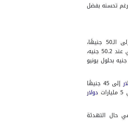
رغم تحسنه بفضل
والآراء متباينة، لكن معظمها يشير إلى صعوبة العودة السريعة إلى الـ50 جنيهًا،
الحالي عند 50.2 جنيه،
يرتفع إلى 58.3 جنيه بنهاية العام المالي المقبل، ويصل إلى 61.8 جنيه بحلول يونيو
ار
إلى 45 جنيهًا
ات
دولار
، يقدم 4 سيناريوهات، من انخفاض 4-5% في حال التهدئة