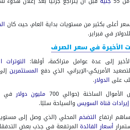
 55
جنيه
قبل أن يتراجع جزئيًا بعد إعلان هدوء ن
عر أعلى بكثير من مستويات بداية العام، حيث كان
الج
دولار في فبراير.
ت الأخيرة في سعر الصرف
الأخير إلى عدة عوامل متراكمة، أولها:
التوترات ا
تصعيد الأمريكي-الإيراني، الذي دفع
المستثمرين
إلى 
طلب على
الدولار
.
 الأموال الساخنة (حوالي 700
مليون
دولار
في بع
إيرادات
قناة السويس
والسياحة سلبًا.
ساهم ارتفاع
التضخم
المحلي (الذي وصل إلى مستويا
ستمرار
أسعار الفائدة
المرتفعة في جذب بعض التدفقات