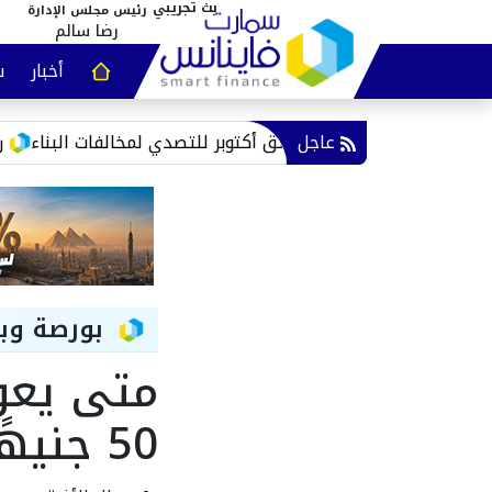
رئيس مجلس الإدارة
رضا سالم
أخبار
س
عقارات و
عاجل
 مدينة حدائق أكتوبر للتصدي لمخالفات البناء
رصيدك بيخلص بع
بورصة وب
متى يعود
50 جنيهًا في مصر؟