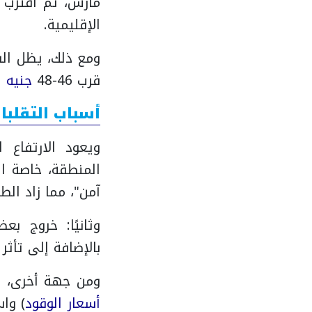
مارس، ثم اقترب من
الإقليمية.
ومع ذلك، يظل الس
قرب 46-48
جنيه
لل
أسباب التقلبا
ويعود الارتفاع 
المنطقة، خاصة ال
آمن"، مما زاد ال
وثانيًا: خروج بعض
بالإضافة إلى تأثر
ومن جهة أخرى، 
أسعار الوقود
) وا