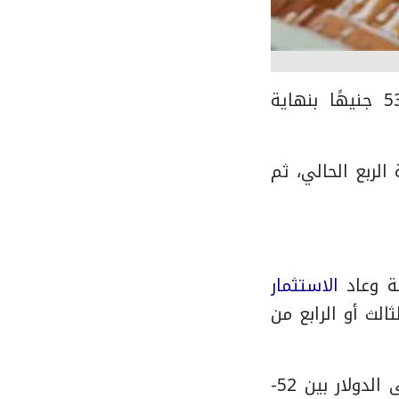
وفيتش وأوكسفورد إيكونوميكس يتوقعان استقرارًا نسبيًا بين 47-53 جنيهًا بنهاية
نهاية الربع الحالي، ثم
ة وعاد
الاستثمار
جنيهًا خلال الربع الثالث أو الرابع من
مع ميل صعودي): الأرجح حاليًا، حيث يبقى الدولار بين 52-