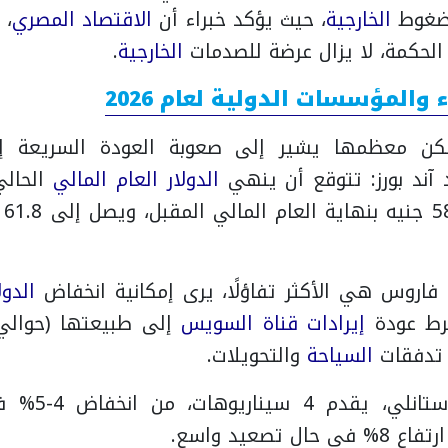
لضغوط
الخارجية
، حيث يؤكد خبراء أن
الاقتصاد المصري
، 
لحكمة، لا يزال عرضة للصدمات
الخارجية
.
 والمؤسسات الدولية لعام 2026
آند بورز: تتوقع أن ينهي
الدولار
العام المالي
ثم 
اروس هي الأكثر تفاؤلًا، يرى إمكانية انخفاض
الدول
إيرادات
قناة السويس
إلى طبيعتها (حوالي 5 مليار
 تدفقات
السياحة
والتحويلات.
مورجان ستانلي
 تصعيد واسع.