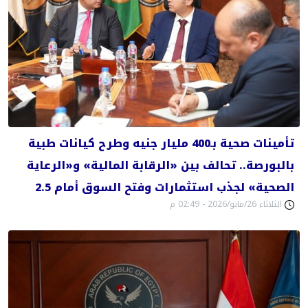
تأمينات صحية بـ400 مليار جنيه وطرح كيانات طبية
بالبورصة.. تحالف بين «الرقابة المالية» و«الرعاية
الصحية» لجذب استثمارات وفتح السوق أمام 2.5
الثلاثاء 26/مايو/2026 - 02:49 م
مليون سائح روسي